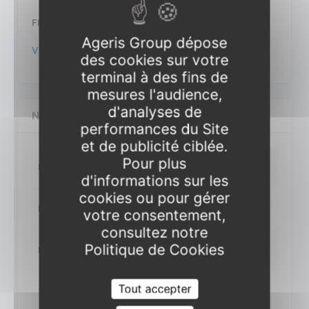
FINANCEMENT
Ageris Group dépose
Voir la page financement.
des cookies sur votre
terminal à des fins de
mesures l'audience,
d'analyses de
NOS SESSIONS POUR CETTE FORMATION
performances du Site
et de publicité ciblée.
Pour plus
Date
du 21/10/2026 au 21/10/2026
du 21/10/2026 au 21/10/2026
d'informations sur les
cookies ou pour gérer
Lieu
Paris
Distanciel
P
votre consentement,
consultez notre
Politique de Cookies
Détails
le 21 oct. 2026
le 21 oct. 2026
le 18 
Tout accepter
Ajouter sélection
Ajouter sélection
Ajouter