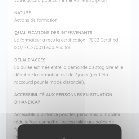
votre accord pour confirmer votre inscription.
NATURE
Actions de formation.
QUALIFICATIONS DES INTERVENANTS
Le formateur a reçu la certification : PECB Certified
ISO/IEC 27001 Lead Auditor.
DELAI D’ACCES
La durée estimée entre la demande du stagiaire et le
début de la formation est de 7 jours (peut être
raccourci pour le mode distanciel).
ACCESSIBILITÉ AUX PERSONNES EN SITUATION
D’HANDICAP
Accessible à distance pour les personnes à mobilité
réduitePour connaître l’accessibilité aux salles de
formation, vous pouvez nous joindre au +33 3 87 62
06 00