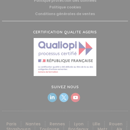
Politique protection des données
Politique cookies
Conditions générales de ventes
CERTIFICATION QUALITE AGERIS
SUIVEZ NOUS
Paris
Nantes
Rennes
Lyon
Lille
Rouen
Strasbourg
Toulouse
Bordeaux
Metz
Aix