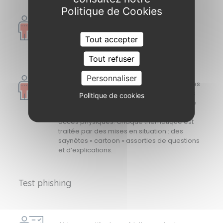
Politique de Cookies
Un parcours de sensibilisation traitant des
notions essentielles à connaitre sur la
Tout accepter
sécurité de l’information afin de répondre
aux exigences de la norme ISO 27001.
Tout refuser
Personnaliser
Ce parcours de 35 vidéos quizz interactives
permet de couvrir les sujets essentiels tels
Politique de cookies
que : mot de passe, courriel, protection de
l’information, Ingénierie sociale, Mobilité,
accès physiques. Chaque thématique est
traitée par des mises en situation : des
saynètes « cartoon » assorties de questions
et d’explications.
Test phishing