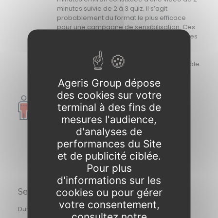
minutes suivie de 2 à 3 quiz. Il s’agit
probablement du format le plus efficace
pour une campagne de sensibilisation. Ces
VideoQuiz traitent notamment des principes
du règlement, des obligations et
responsabilités des responsables de
traitement, des droits des personnes, du rôle
du DPO.
Ageris Group dépose
des cookies sur votre
Les modules de sensibilisation au RGPD
terminal à des fins de
proposés sont répartis par fonction et par
mesures l'audience,
métier avec :
d'analyses de
Les ressources humaines;
La communication et marketing;
performances du Site
Les achats et le service commercial;
et de publicité ciblée.
La DSI.
Pour plus
d'informations sur les
Sensibilisation à la cybersécurité
cookies ou pour gérer
votre consentement,
Durée : 3h - 7 langues disponibles
consultez notre