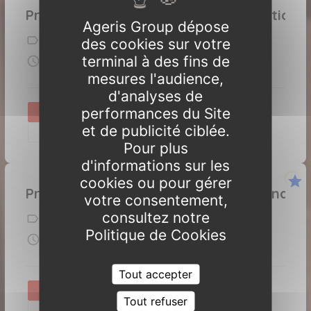
Préparation à l’examen de certification
Ageris Group dépose
référence : rgpdcertifdpo
des cookies sur votre
terminal à des fins de
1 jours
présentiel - distanciel
mesures l'audience,
d'analyses de
performances du Site
Programme et sessions
Contactez nous
et de publicité ciblée.
Appelez nous
Pour plus
d'informations sur les
star
cookies ou pour gérer
Privacy by design : prise en compte nati
votre consentement,
consultez notre
référence : rgpdpbd
Politique de Cookies
1 jours
présentiel - distanciel
Tout accepter
Programme et sessions
Contactez nous
Tout refuser
Appelez nous