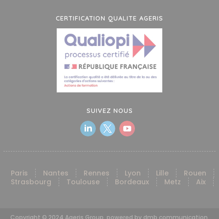
CERTIFICATION QUALITE AGERIS
SUIVEZ NOUS
Paris
Nantes
Rennes
Lyon
Lille
Rouen
Strasbourg
Toulouse
Bordeaux
Metz
Aix
Copyright © 2024 Ageris Group. powered by dmb communication.