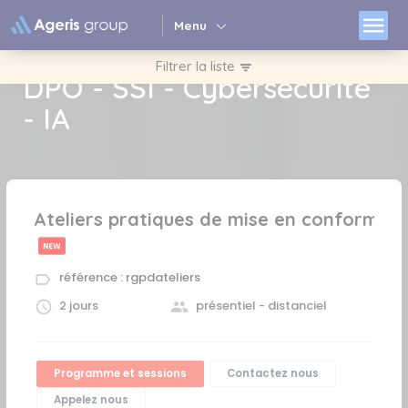
Panneau de gestion des cookies
menu
Menu
Nos Formations RGPD -
Filtrer la liste
filter_list
DPO - SSI - Cybersécurité
- IA
Ateliers pratiques de mise en conformit
référence : rgpdateliers
2 jours
présentiel - distanciel
Programme et sessions
Contactez nous
Appelez nous