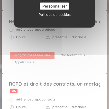
Personnaliser
Politique de cookies
Répondre à une demande d’exercice des 
référence : rgpddroitspc
1 jours
présentiel - distanciel
Programme et sessions
Contactez nous
Appelez nous
RGPD et droit des contrats, un mariage r
référence : rgpdcontrats
1 jours
présentiel - distanciel