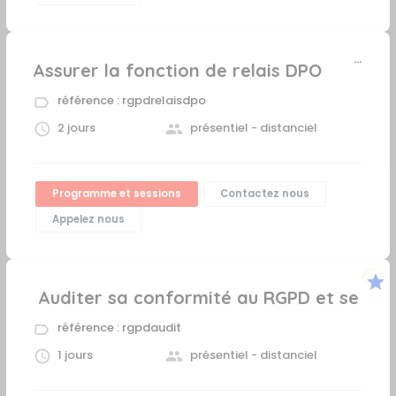
Assurer la fonction de relais DPO
référence : rgpdrelaisdpo
2 jours
présentiel - distanciel
Programme et sessions
Contactez nous
Appelez nous
star
 Auditer sa conformité au RGPD et se pré
référence : rgpdaudit
1 jours
présentiel - distanciel