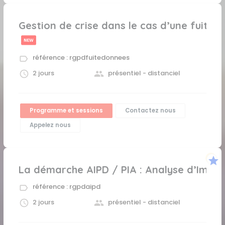
Gestion de crise dans le cas d’une fuite 
référence : rgpdfuitedonnees
2 jours
présentiel - distanciel
Programme et sessions
Contactez nous
Appelez nous
star
La démarche AIPD / PIA : Analyse d’Impac
référence : rgpdaipd
2 jours
présentiel - distanciel