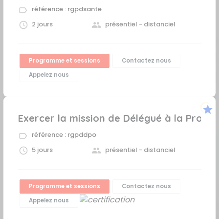
référence : rgpdsante
2 jours
présentiel - distanciel
Programme et sessions
Contactez nous
Appelez nous
star
Exercer la mission de Délégué à la Prote
référence : rgpddpo
5 jours
présentiel - distanciel
Programme et sessions
Contactez nous
Appelez nous