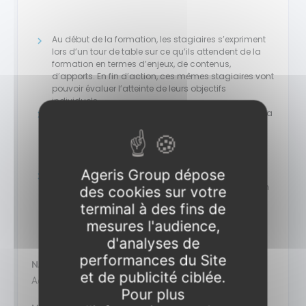
Au début de la formation, les stagiaires s’expriment
lors d’un tour de table sur ce qu’ils attendent de la
formation en termes d’enjeux, de contenus,
d’apports. En fin d’action, ces mêmes stagiaires vont
pouvoir évaluer l’atteinte de leurs objectifs
individuels.
L’évaluation des acquis/des apprentissages portera
sur les connaissances assimilées par le stagiaire
tout au long de la formation. Le formateur s’assure
de l’assimilation des connaissances à travers des
tests, exercices, études de cas et mises en situation.
Ageris Group dépose
L’évaluation de la satisfaction à chaud est mise
place par l’équipe pédagogique en fin de formation
des cookies sur votre
et permettra de mesurer la satisfaction des
terminal à des fins de
bénéficiaires quant à la qualité des apports
mesures l'audience,
pédagogiques et de s’assurer que la formation a
bien répondu aux attentes de départ.
d'analyses de
performances du Site
NATURE
et de publicité ciblée.
Actions de formation.
Pour plus