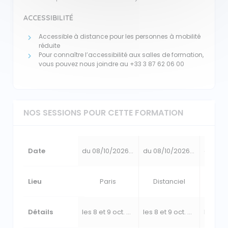
ACCESSIBILITÉ
Accessible à distance pour les personnes à mobilité
réduite
Pour connaître l’accessibilité aux salles de formation,
vous pouvez nous joindre au +33 3 87 62 06 00
NOS SESSIONS POUR CETTE FORMATION
Date
du 08/10/2026 au 09/10/2026
du 08/10/2026 au 09/10/2026
Lieu
Paris
Distanciel
P
Détails
les 8 et 9 oct. 2026
les 8 et 9 oct. 2026