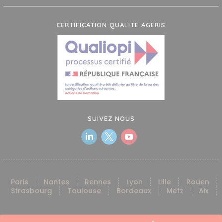
CERTIFICATION QUALITE AGERIS
SUIVEZ NOUS
Paris
Nantes
Rennes
Lyon
Lille
Rouen
Strasbourg
Toulouse
Bordeaux
Metz
Aix