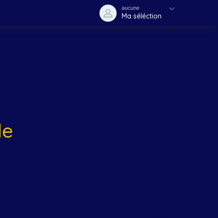
aucune
Ma séléction
le