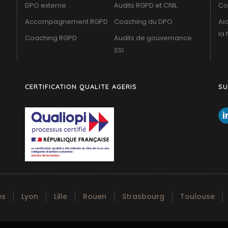
DPO externe
Audits RGPD et CNIL
Co
Accompagnement RGPD
Coaching du DPO
Ai
la
Coaching RGPD
Audits de gouvernance
SSI
CERTIFICATION QUALITE AGERIS
SU
es
Lyon
Lille
Rouen
Strasbourg
Toulouse